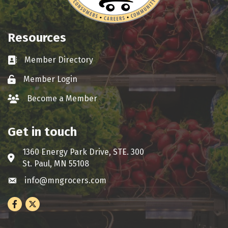
Resources
Member Directory
Business card icon
Member Login
Lock icon
Become a Member
group icon
Get in touch
1360 Energy Park Drive, STE. 300
Address & Map
St. Paul, MN 55108
info@mngrocers.com
Envelope icon
Facebook
Twitter